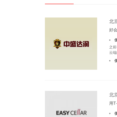
北
好会
之前
云端
北
用T