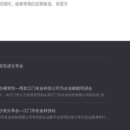
电话现问，或者等我们定期发送。在双方
智先进分享会
合规管控—用友江门友金科技公司为企业赋能培训会
2024年5月23日下午，由江门市人力资源管理协会和江门市友金科技有限公司联合的“金税四期下的账务处理技巧及风...
沙龙分享会—江门市友金科技站
5月17日下午，江门市友金科技有限公司举办的企业数字化管理沙龙分享交流会圆满举行，众多企业嘉宾亲临现场，共同探...